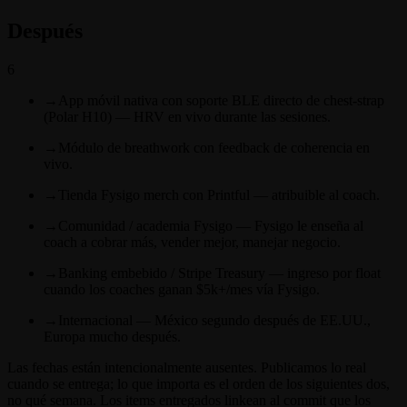
Después
6
→
App móvil nativa con soporte BLE directo de chest-strap
(Polar H10) — HRV en vivo durante las sesiones.
→
Módulo de breathwork con feedback de coherencia en
vivo.
→
Tienda Fysigo merch con Printful — atribuible al coach.
→
Comunidad / academia Fysigo — Fysigo le enseña al
coach a cobrar más, vender mejor, manejar negocio.
→
Banking embebido / Stripe Treasury — ingreso por float
cuando los coaches ganan $5k+/mes vía Fysigo.
→
Internacional — México segundo después de EE.UU.,
Europa mucho después.
Las fechas están intencionalmente ausentes. Publicamos lo real
cuando se entrega; lo que importa es el orden de los siguientes dos,
no qué semana. Los items entregados linkean al commit que los