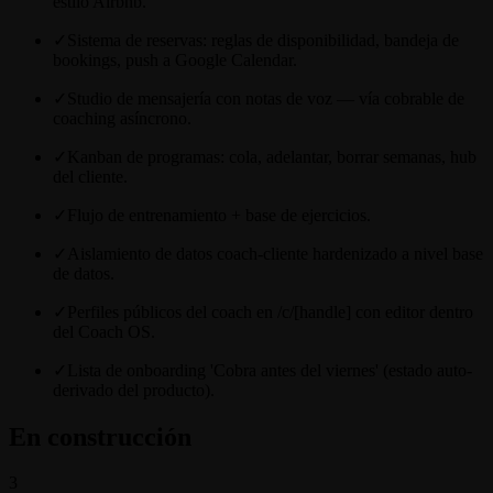
estilo Airbnb.
✓
Sistema de reservas: reglas de disponibilidad, bandeja de
bookings, push a Google Calendar.
✓
Studio de mensajería con notas de voz — vía cobrable de
coaching asíncrono.
✓
Kanban de programas: cola, adelantar, borrar semanas, hub
del cliente.
✓
Flujo de entrenamiento + base de ejercicios.
✓
Aislamiento de datos coach-cliente hardenizado a nivel base
de datos.
✓
Perfiles públicos del coach en /c/[handle] con editor dentro
del Coach OS.
✓
Lista de onboarding 'Cobra antes del viernes' (estado auto-
derivado del producto).
En construcción
3