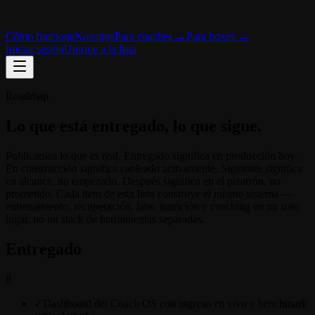
Cómo funciona
Nosotros
Para coaches →
Para boxes →
Iniciar sesión
Unirme a la lista
Roadmap
Lo que está entregado, lo que sigue.
Publicamos lo que es real. Entregado significa en producción hoy.
En construcción significa cableado activamente. Siguiente significa
en alcance, no empezado. Después significa en el pizarrón, no
prometido. Cada item de esta lista construye el mismo sistema —
entrenamiento, recuperación, labs, nutrición y coaching en un solo
lugar, no un stack de herramientas separadas.
Entregado
8
✓
Dashboard del Coach OS con ingreso en vivo y benchmark